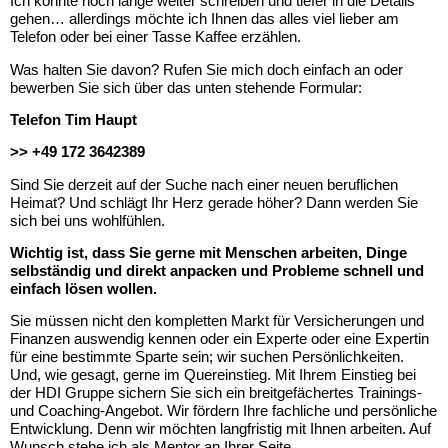
Ich könnte noch lange weiter schreiben und tiefer in die Details
gehen… allerdings möchte ich Ihnen das alles viel lieber am
Telefon oder bei einer Tasse Kaffee erzählen.
Was halten Sie davon? Rufen Sie mich doch einfach an oder
bewerben Sie sich über das unten stehende Formular:
Telefon Tim Haupt
>> +49 172 3642389‬
Sind Sie derzeit auf der Suche nach einer neuen beruflichen
Heimat? Und schlägt Ihr Herz gerade höher? Dann werden Sie
sich bei uns wohlfühlen.
Wichtig ist, dass Sie gerne mit Menschen arbeiten, Dinge
selbständig und direkt anpacken und Probleme schnell und
einfach lösen wollen.
Sie müssen nicht den kompletten Markt für Versicherungen und
Finanzen auswendig kennen oder ein Experte oder eine Expertin
für eine bestimmte Sparte sein; wir suchen Persönlichkeiten.
Und, wie gesagt, gerne im Quereinstieg.
Mit Ihrem Einstieg bei
der HDI Gruppe sichern Sie sich ein breitgefächertes Trainings-
und Coaching-Angebot. Wir fördern Ihre fachliche und persönliche
Entwicklung. Denn wir möchten langfristig mit Ihnen arbeiten. Auf
Wunsch stehe ich als Mentor an Ihrer Seite.