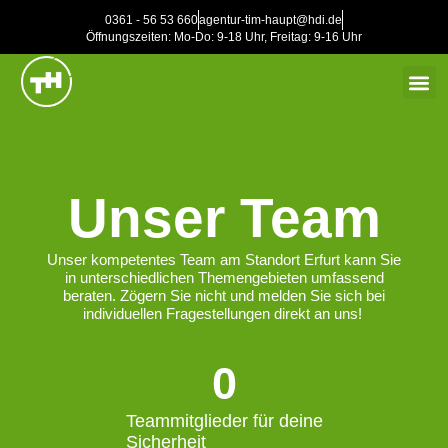
0361 - 56 53 660
agentur-tim-haupt@hdi.de
Öffnungszeiten: Mo-Do: 9-18 Uhr, Freitag: 9-16 Uhr
STEUERBERATER UND RECHTSANWÄLTE
Unser Team
Unser kompetentes Team am Standort Erfurt kann Sie
in unterschiedlichen Themengebieten umfassend
beraten. Zögern Sie nicht und melden Sie sich bei
individuellen Fragestellungen direkt an uns!
0
Teammitglieder für deine
Sicherheit