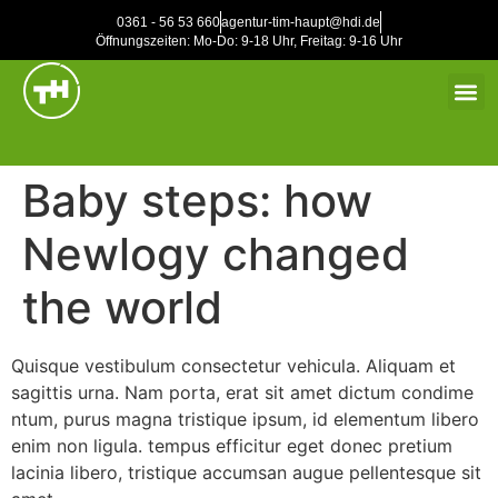
0361 - 56 53 660
agentur-tim-haupt@hdi.de
Öffnungszeiten: Mo-Do: 9-18 Uhr, Freitag: 9-16 Uhr
STEUERBERATER UND RECHTSANWÄLTE
Baby steps: how
Newlogy changed
the world
Quisque vestibulum consectetur vehicula. Aliquam et
sagittis urna. Nam porta, erat sit amet dictum condime
ntum, purus magna tristique ipsum, id elementum libero
enim non ligula. tempus efficitur eget donec pretium
lacinia libero, tristique accumsan augue pellentesque sit